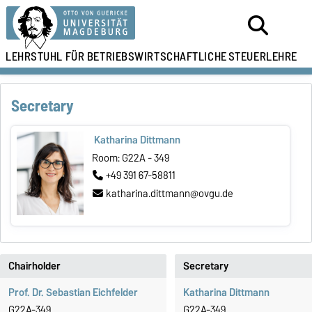
LEHRSTUHL FÜR
BETRIEBSWIRTSCHAFTLICHE
STEUERLEHRE
Secretary
Katharina Dittmann
Room: G22A - 349
+49 391 67-58811
katharina.dittmann@ovgu.de
Chairholder
Secretary
Prof. Dr. Sebastian Eichfelder
Katharina Dittmann
G22A-349
G22A-349