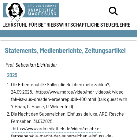
LEHRSTUHL FÜR
BETRIEBSWIRTSCHAFTLICHE
STEUERLEHRE
Statements, Medienberichte, Zeitungsartikel
Prof. Sebastian Eichfelder
2025
Die Erbenrepublik: Sollen die Reichen mehr zahlen?,
24.09.2025,
https://www.mdr.de/video/mdr-videos/d/video-
fak-ist-aus-dresden-erbenrepublik-100.html
(talk guest with
Y. Haan, C. Haase, U. Weidenfeld).
Die Macht den Superreichen: Einfluss de luxe, ARD: Resche
Fernsehen, 31.07.2025,
https://www.ardmediathek.de/video/reschke-
fernsehen/die-macht-der-superreichen-einfluss-de-