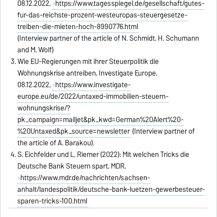
08.12.2022,
https://www.tagesspiegel.de/gesellschaft/gutes-
fur-das-reichste-prozent-westeuropas-steuergesetze-
treiben-die-mieten-hoch-8990776.html
(Interview partner of the article of N. Schmidt, H. Schumann
and M. Wolf)
Wie EU-Regierungen mit ihrer Steuerpolitik die
Wohnungskrise antreiben, Investigate Europe,
08.12.2022,
https://www.investigate-
europe.eu/de/2022/untaxed-immobilien-steuern-
wohnungskrise/?
pk_campaign=mailjet&pk_kwd=German%20Alert%20-
%20Untaxed&pk_source=newsletter
(Interview partner of
the article of A. Barakou).
S. Eichfelder und L. Riemer (2022): Mit welchen Tricks die
Deutsche Bank Steuern spart, MDR,
https://www.mdr.de/nachrichten/sachsen-
anhalt/landespolitik/deutsche-bank-luetzen-gewerbesteuer-
sparen-tricks-100.html