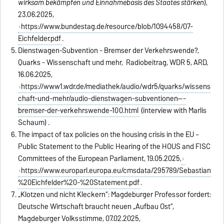
wirksam bekämpfen und Einnahmebasis des Staates stärken
),
23.06.2025,
https://www.bundestag.de/resource/blob/1094458/07-
Eichfelder.pdf
.
Dienstwagen-Subvention - Bremser der Verkehrswende?,
Quarks - Wissenschaft und mehr, Radiobeitrag, WDR 5, ARD,
16.06.2025,
https://www1.wdr.de/mediathek/audio/wdr5/quarks/wissens
chaft-und-mehr/audio-dienstwagen-subventionen---
bremser-der-verkehrswende-100.html
(interview with Marlis
Schaum) .
The impact of tax policies on the housing crisis in the EU –
Public Statement to the Public Hearing of the HOUS and FISC
Committees of the European Parliament, 19.05.2025,
https://www.europarl.europa.eu/cmsdata/295789/Sebastian
%20Eichfelder%20-%20Statement.pdf
.
„Klotzen und nicht Kleckern“: Magdeburger Professor fordert:
Deutsche Wirtschaft braucht neuen „Aufbau Ost“,
Magdeburger Volksstimme, 07.02.2025,