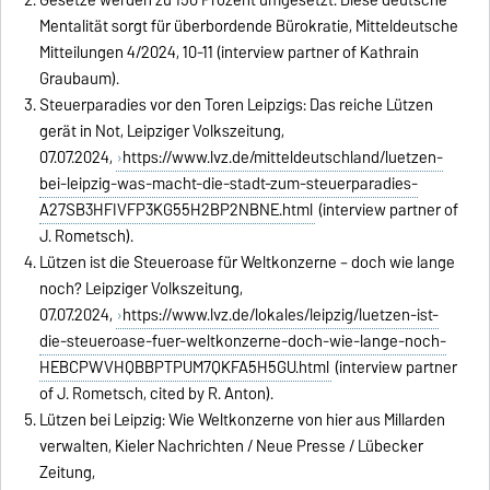
Gesetze werden zu 150 Prozent umgesetzt: Diese deutsche
Mentalität sorgt für überbordende Bürokratie, Mitteldeutsche
Mitteilungen 4/2024, 10-11 (interview partner of Kathrain
Graubaum).
Steuerparadies vor den Toren Leipzigs: Das reiche Lützen
gerät in Not, Leipziger Volkszeitung,
07.07.2024,
https://www.lvz.de/mitteldeutschland/luetzen-
bei-leipzig-was-macht-die-stadt-zum-steuerparadies-
A27SB3HFIVFP3KG55H2BP2NBNE.html
(interview partner of
J. Rometsch).
Lützen ist die Steueroase für Weltkonzerne – doch wie lange
noch? Leipziger Volkszeitung,
07.07.2024,
https://www.lvz.de/lokales/leipzig/luetzen-ist-
die-steueroase-fuer-weltkonzerne-doch-wie-lange-noch-
HEBCPWVHQBBPTPUM7QKFA5H5GU.html
(interview partner
of J. Rometsch, cited by R. Anton).
Lützen bei Leipzig: Wie Weltkonzerne von hier aus Millarden
verwalten, Kieler Nachrichten / Neue Presse / Lübecker
Zeitung,