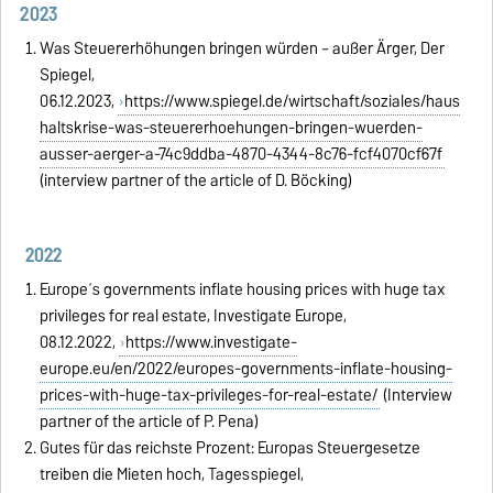
2023
Was Steuererhöhungen bringen würden – außer Ärger, Der
Spiegel,
06.12.2023,
https://www.spiegel.de/wirtschaft/soziales/haus
haltskrise-was-steuererhoehungen-bringen-wuerden-
ausser-aerger-a-74c9ddba-4870-4344-8c76-fcf4070cf67f
(interview partner of the article of D. Böcking)
2022
Europe´s governments inflate housing prices with huge tax
privileges for real estate, Investigate Europe,
08.12.2022,
https://www.investigate-
europe.eu/en/2022/europes-governments-inflate-housing-
prices-with-huge-tax-privileges-for-real-estate/
(Interview
partner of the article of P. Pena)
Gutes für das reichste Prozent: Europas Steuergesetze
treiben die Mieten hoch, Tagesspiegel,