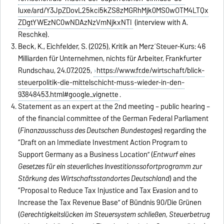
luxe/ard/Y3JpZDovL25kci5kZS8zMGRhMjk0MS0wOTM4LTQx
ZDgtYWEzNC0wNDAzNzVmNjkxNTI
(interview with A.
Reschke).
Beck, K., Eichfelder, S. (2025), Kritik an Merz´Steuer-Kurs: 46
Milliarden für Unternehmen, nichts für Arbeiter, Frankfurter
Rundschau, 24.07.2025,
https://www.fr.de/wirtschaft/blick-
steuerpolitik-die-mittelschicht-muss-wieder-in-den-
93848453.html#google_vignette
.
Statement as an expert at the 2nd meeting – public hearing –
of the financial committee of the German Federal Parliament
(
Finanzausschuss
des Deutschen Bundestages
) regarding the
“Draft on an Immediate Investment Action Program to
Support Germany as a Business Location” (
Entwurf eines
Gesetzes für ein steuerliches Investitionssofortprogramm zur
Stärkung des Wirtschaftsstandortes Deutschland
) and the
“Proposal to Reduce Tax Injustice and Tax Evasion and to
Increase the Tax Revenue Base” of Bündnis 90/Die Grünen
(
Gerechtigkeitslücken im Steuersystem schließen, Steuerbetrug