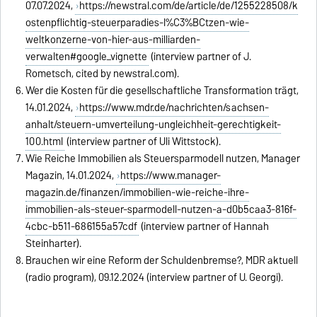
07.07.2024,
https://newstral.com/de/article/de/1255228508/k
ostenpflichtig-steuerparadies-l%C3%BCtzen-wie-
weltkonzerne-von-hier-aus-milliarden-
verwalten#google_vignette
(interview partner of J.
Rometsch, cited by newstral.com).
Wer die Kosten für die gesellschaftliche Transformation trägt,
14.01.2024,
https://www.mdr.de/nachrichten/sachsen-
anhalt/steuern-umverteilung-ungleichheit-gerechtigkeit-
100.html
(interview partner of Uli Wittstock).
Wie Reiche Immobilien als Steuersparmodell nutzen, Manager
Magazin, 14.01.2024,
https://www.manager-
magazin.de/finanzen/immobilien-wie-reiche-ihre-
immobilien-als-steuer-sparmodell-nutzen-a-d0b5caa3-816f-
4cbc-b511-686155a57cdf
(interview partner of Hannah
Steinharter).
Brauchen wir eine Reform der Schuldenbremse?, MDR aktuell
(radio program), 09.12.2024 (interview partner of U. Georgi).