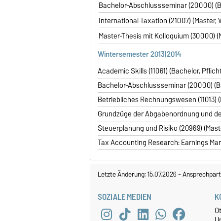
Bachelor-Abschlussseminar (20000) (Ba
International Taxation (21007) (Master, 
Master-Thesis mit Kolloquium (30000) (M
Wintersemester 2013|2014
Academic Skills (11061) (Bachelor, Pflich
Bachelor-Abschlussseminar (20000) (Bac
Betriebliches Rechnungswesen (11013) (B
Grundzüge der Abgabenordnung und des
Steuerplanung und Risiko (20969) (Maste
Tax Accounting Research: Earnings Man
Letzte Änderung: 15.07.2026
-
Ansprechpart
SOZIALE MEDIEN
K
O
U