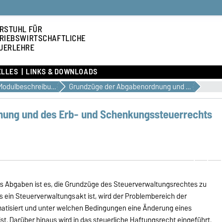
RSTUHL FÜR
RIEBSWIRTSCHAFTLICHE
UERLEHRE
ELLES
LINKS & DOWNLOADS
Modulbeschreibungen
Grundzüge der Abgabenordnung und des Erb- und Schenkungssteuerrechts (21433)
ung und des Erb- und Schenkungssteuerrechts
chs Abgaben ist es, die Grundzüge des Steuerverwaltungsrechtes zu
 ein Steuerverwaltungsakt ist, wird der Problembereich der
atisiert und unter welchen Bedingungen eine Änderung eines
t. Darüber hinaus wird in das steuerliche Haftungsrecht eingeführt.