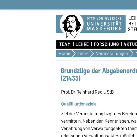
LEH
BET
STE
TEAM
LEHRE
FORSCHUNG
AKTU
Home
Lehre
Veranstaltungen
Grundzüge der Abgabenordn
(21433)
Prof. Dr. Reinhard Reck, StB
Qualifikationsziele
Ziel der Veranstaltung bzgl. des Berei
vermitteln. Neben den Kenntnissen, was
Verjährung von Verwaltungsakten them
erlassenen Verwaltungsaktes möglich is