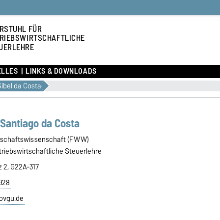
RSTUHL FÜR
RIEBSWIRTSCHAFTLICHE
UERLEHRE
ELLES
LINKS & DOWNLOADS
Sibel da Costa
 Santiago da Costa
rtschaftswissenschaft (FWW)
triebswirtschaftliche Steuerlehre
z 2, G22A-317
1928
@ovgu.de