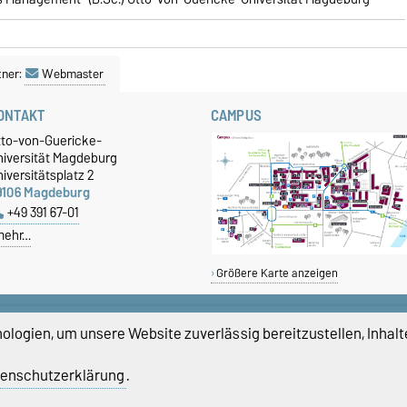
tner:
Webmaster
ONTAKT
CAMPUS
tto-von-Guericke-
niversität Magdeburg
iversitätsplatz 2
9106 Magdeburg
+49 391 67-01
mehr…
Größere Karte anzeigen
logien, um unsere Website zuverlässig bereitzustellen, Inhalt
enschutzerklärung
.