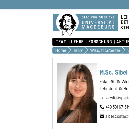
LEH
BET
STE
TEAM
LEHRE
FORSCHUNG
AKTU
Home
Team
Wiss. Mitarbeiter
M.Sc. Sibel
Fakultät für Wi
Lehrstuhl für Be
Universitätsplat
+49 391 67-5
sibel.costa